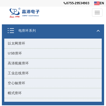
0755-29534903
EN
Toggl
navig
电滑环系列
以太网滑环
USB滑环
高清视频滑环
工业总线滑环
空心轴滑环
帽式滑环