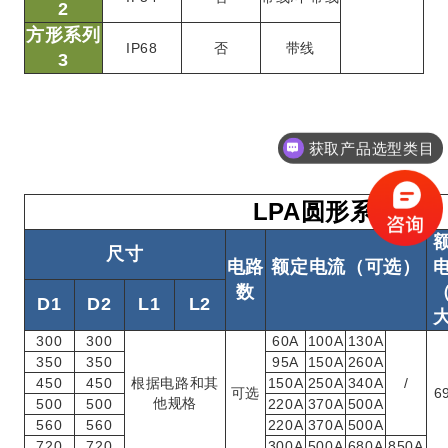
2
方形系列
IP68
否
带线
3
获取产品选型类目
LPA圆形系列
尺寸
电路
额定电流（可选）
数
D1
D2
L1
L2
300
300
60A
100A
130A
350
350
95A
150A
260A
450
450
根据电路和其
150A
250A
340A
/
可选
6
他规格
500
500
220A
370A
500A
560
560
220A
370A
500A
720
720
300A
500A
680A
850A