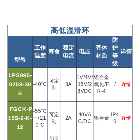
高低温滑环
防
工作
额定
壳体
护
寿命
电压
详情
温度
电流
材质
等
型号
级
LPS095-
1V/4V/
铝合金
可定
0203-30
-40°C
3A
15V/2
氧化/F
/
详情
制
8VDC
R-4
S
FGCK-P
-55°C
可定
40VA
IP4
155-2-K-
~+21
2A
铝合金
详情
制
C/DC
0
0°C
12
500