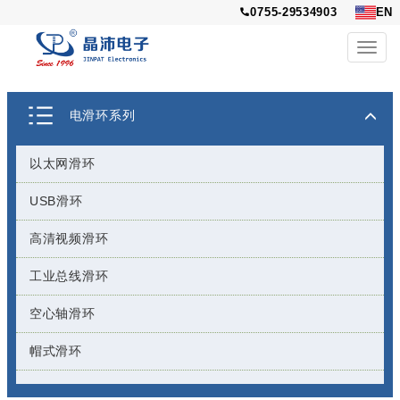
0755-29534903
EN
Toggl
navig
电滑环系列
以太网滑环
USB滑环
高清视频滑环
工业总线滑环
空心轴滑环
帽式滑环